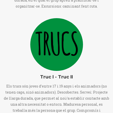
durada, en el qual el grup aprèn a planificar-se i
organitzar-se. Excursions: caminant fent ruta.
Truc I - Truc II
Els trucs són joves d’entre 17 i 19 anys i els animadors (no
tenen caps, sinó animadors). Descobertes. Servei: Projecte
de llarga durada, que permet al noi/a establir contacte amb
una altra necessitat o entorn. Maduresa personal, es
treballa més la persona que el grup. Compromís i